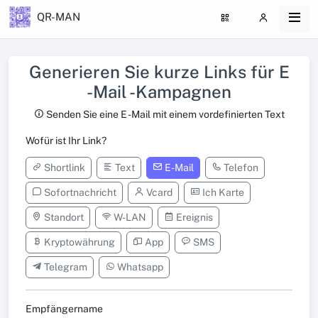
QR-MAN
Generieren Sie kurze Links für E
-Mail -Kampagnen
Senden Sie eine E -Mail mit einem vordefinierten Text
Wofür ist Ihr Link?
Shortlink
Text
E-Mail
Telefon
Sofortnachricht
Vcard
Ich Karte
Standort
W-LAN
Ereignis
Kryptowährung
App
SMS
Telegram
Whatsapp
Empfängername