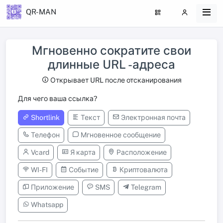
QR-MAN
Мгновенно сократите свои
длинные URL -адреса
Открывает URL после отсканирования
Для чего ваша ссылка?
Shortlink
Текст
Электронная почта
Телефон
Мгновенное сообщение
Vcard
Я карта
Расположение
WI-FI
Событие
Криптовалюта
Приложение
SMS
Telegram
Whatsapp