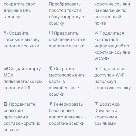
сократите свои
Преобразовать
короткие ссылки
длинные URL
простой текст в
на кампании по
-адреса
общую короткую
электронной
ссылку
почте
Создайте
Превратить
Поделиться
готовые к вызову
сообщения чата в
контактной
короткие ссылки
короткие ссылки
информацией по
короткой ссылке
VCARD
Создайте карту
Сократить
Поделиться
ME с
местоположение
доступом Wi-Fi,
пользовательским
карты в
используя
коротким URL
кликабельные
короткую ссылку
ссылки
Продвигайте
Генерировать
Boost App
события с
безопасные
Downlocs с
простыми в
крипто -кошелек
короткими
составе коротких
короткие ссылки
ссылками
ссылок