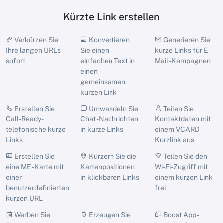
Kürzte Link erstellen
Verkürzen Sie
Konvertieren
Generieren Sie
Ihre langen URLs
Sie einen
kurze Links für E -
sofort
einfachen Text in
Mail -Kampagnen
einen
gemeinsamen
kurzen Link
Erstellen Sie
Umwandeln Sie
Teilen Sie
Call-Ready-
Chat -Nachrichten
Kontaktdaten mit
telefonische kurze
in kurze Links
einem VCARD -
Links
Kurzlink aus
Erstellen Sie
Kürzern Sie die
Teilen Sie den
eine ME -Karte mit
Kartenpositionen
Wi-Fi-Zugriff mit
einer
in klickbaren Links
einem kurzen Link
benutzerdefinierten
frei
kurzen URL
Werben Sie
Erzeugen Sie
Boost App -