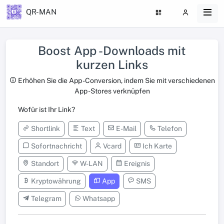
QR-MAN
Boost App -Downloads mit
kurzen Links
Erhöhen Sie die App -Conversion, indem Sie mit verschiedenen
App -Stores verknüpfen
Wofür ist Ihr Link?
Shortlink
Text
E-Mail
Telefon
Sofortnachricht
Vcard
Ich Karte
Standort
W-LAN
Ereignis
Kryptowährung
App
SMS
Telegram
Whatsapp