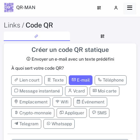
QR-MAN
Links /
Code QR
Créer un code QR statique
Envoyer un e-mail avec un texte prédéfini
À quoi sert votre code QR?
Lien court
Texte
E-mail
Téléphone
Message instantané
Vcard
Moi carte
Emplacement
Wifi
Événement
Crypto-monnaie
Appliquer
SMS
Telegram
Whatsapp