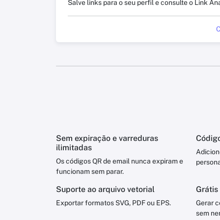
Salve links para o seu perfil e consulte o Link An
C
Sem expiração e varreduras
Código
ilimitadas
Adicion
Os códigos QR de email nunca expiram e
persona
funcionam sem parar.
Suporte ao arquivo vetorial
Grátis
Exportar formatos SVG, PDF ou EPS.
Gerar c
sem ne