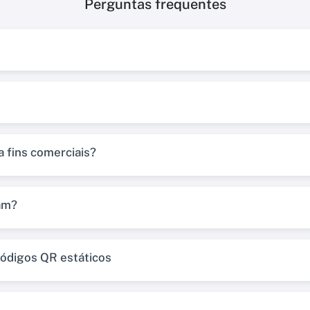
Perguntas frequentes
 fins comerciais?
am?
códigos QR estáticos