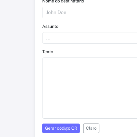
Nome do destinatário
Assunto
Texto
Gerar código QR
Claro