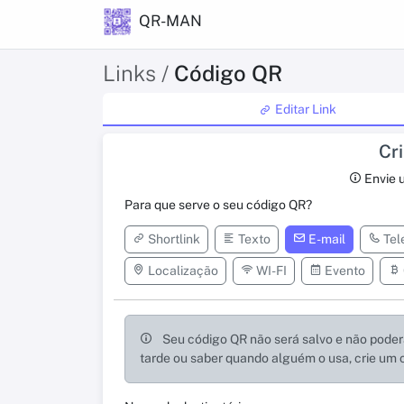
QR-MAN
Links /
Código QR
Editar Link
Cr
Envie u
Para que serve o seu código QR?
Shortlink
Texto
E-mail
Tel
Localização
WI-FI
Evento
Seu código QR não será salvo e não poderá
tarde ou saber quando alguém o usa, crie um